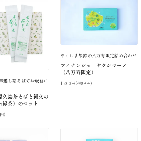
やくしま果鈴の八万寿限定詰め合わせ
フィナンシェ ヤクシマーノ
（八万寿限定）
年越し茶そばでお歳暮に
1,200円(税89円)
屋久島茶そばと縄文の
末緑茶）のセット
2円)