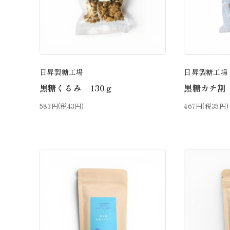
日昇製糖工場
日昇製糖工場
黒糖くるみ 130ｇ
黒糖カチ割 
583円(税43円)
467円(税35円)