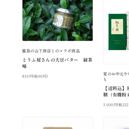
甑島の山下商店とのコラボ商品
とうふ屋さんの大豆バター 緑茶
味
夏のお中元や
810円(税60円)
も
【送料込】
精（有機粉
3,000円(税22