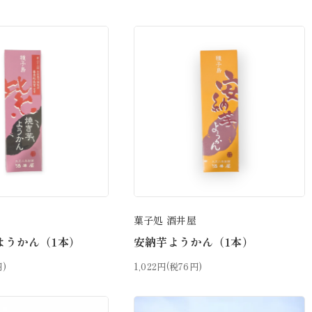
屋
菓子処 酒井屋
ようかん（1本）
安納芋ようかん（1本）
円)
1,022円(税76円)