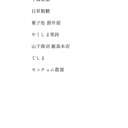
日昇製糖
菓子処 酒井屋
やくしま果鈴
山下商店 甑島本店
てしま
モッチョム農園