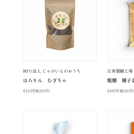
NPO法人 じゃがいものおうち
日昇製糖工場
ほろりん むぎちゃ
粗糖 種子島
816円(税60円)
486円(税36円)