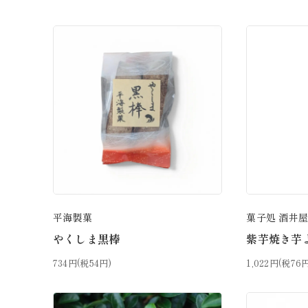
平海製菓
菓子処 酒井
やくしま黒棒
紫芋焼き芋
734円(税54円)
1,022円(税76