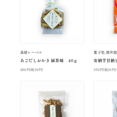
島結レーベル
菓子処 酒井
あごだしおかき 緑茶味 40ｇ
安納芋甘納
486円(税36円)
350円(税26円)