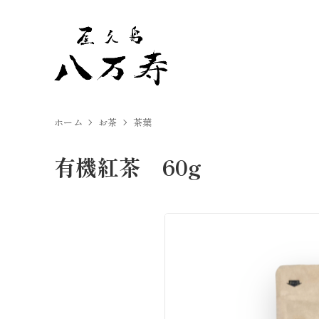
ホーム
お茶
茶葉
有機紅茶 60g