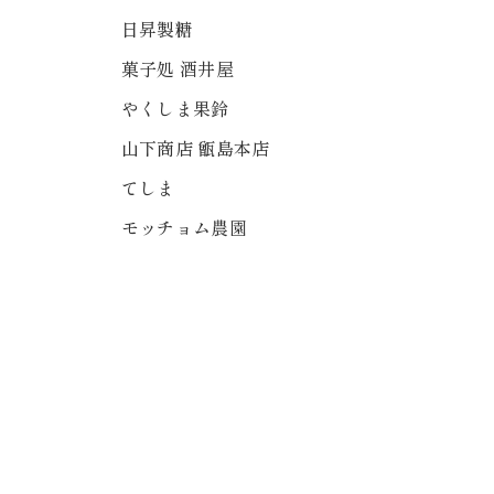
日昇製糖
菓子処 酒井屋
やくしま果鈴
山下商店 甑島本店
てしま
モッチョム農園