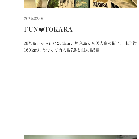
2026.02.08
FUN❤️TOKARA
鹿児島市から南に204km、屋久島と奄美大島の間に、南北約
160kmにわたって有人島7島と無人島5島...