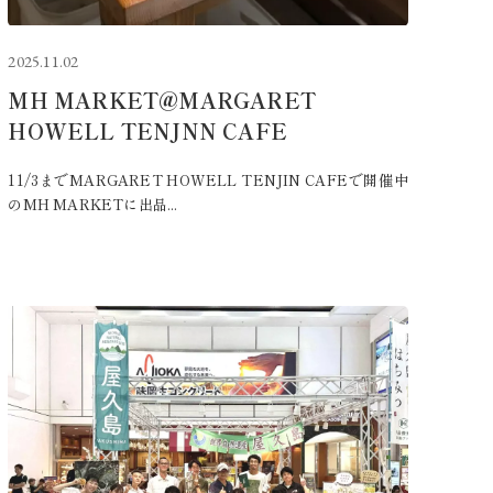
2025.11.02
MH MARKET@MARGARET
HOWELL TENJNN CAFE
11/3までMARGARET HOWELL TENJIN CAFEで開催中
のMH MARKETに出品...