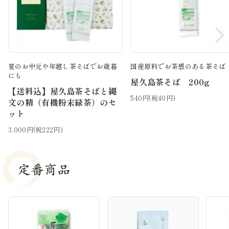
夏のお中元や年越し茶そばでお歳暮
国産原料でお茶感のある茶そば
にも
屋久島茶そば 200g
【送料込】屋久島茶そばと縄
540円(税40円)
文の精（有機粉末緑茶）のセ
ット
3,000円(税222円)