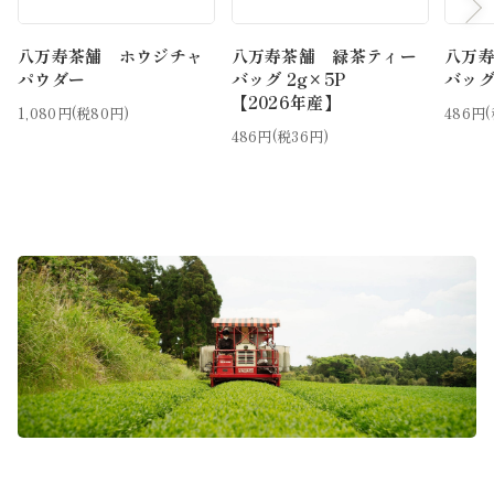
八万寿茶舗 ホウジチャ
八万寿茶舗 緑茶ティー
八万
パウダー
バッグ 2g×5P
バッグ
【2026年産】
1,080円(税80円)
486円(
486円(税36円)