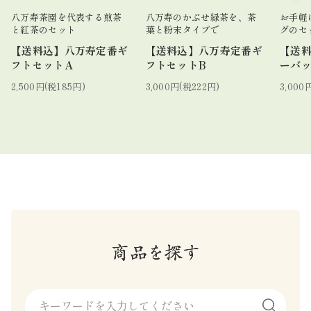
八万寿茶園を代表する煎茶
八万寿のかぶせ緑茶を、茶
お手軽
と紅茶のセット
葉と粉末タイプで
グのセ
【送料込】八万寿定番ギ
【送料込】八万寿定番ギ
【送
フトセットA
フトセットB
ーバ
2,500円(税185円)
3,000円(税222円)
3,000