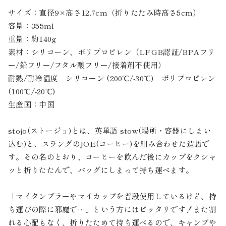
サイズ：直径9×高さ12.7cm（折りたたみ時高さ5cm）
容量：355ml
重量：約140g
素材：シリコーン、ポリプロピレン（LFGB認証/BPAフリ
ー/鉛フリー/フタル酸フリー/接着剤不使用）
耐熱/耐冷温度 シリコーン (200℃/-30℃) ポリプロピレン
(100℃/-20℃)
生産国：中国
stojo(ストージョ)とは、英単語 stow(場所・容器にしまい
込む)と、スラングのJOE(コーヒー)を組み合わせた造語で
す。その名のとおり、コーヒーを飲んだ後にカップをクシャ
ッと折りたたんで、バッグにしまって持ち運べます。
「マイタンブラーやマイカップを普段使用しているけど、持
ち運びの際に邪魔で…」という方にはピッタリです！また割
れる心配もなく、折りたためて持ち運べるので、キャンプや