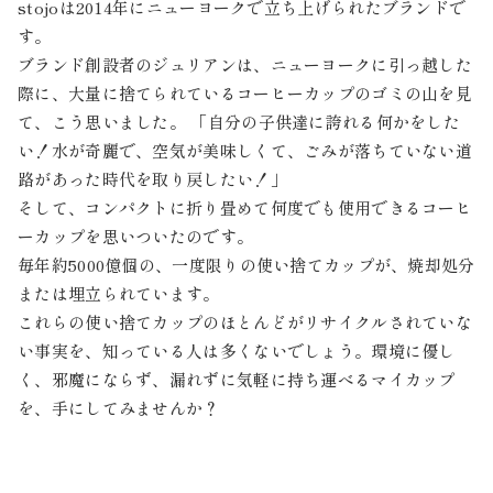
stojoは2014年にニューヨークで立ち上げられたブランドで
す。
ブランド創設者のジュリアンは、ニューヨークに引っ越した
際に、大量に捨てられているコーヒーカップのゴミの山を見
て、こう思いました。 「自分の子供達に誇れる何かをした
い！水が奇麗で、空気が美味しくて、ごみが落ちていない道
路があった時代を取り戻したい！」
そして、コンパクトに折り畳めて何度でも使用できるコーヒ
ーカップを思いついたのです。
毎年約5000億個の、一度限りの使い捨てカップが、焼却処分
または埋立られています。
これらの使い捨てカップのほとんどがリサイクルされていな
い事実を、知っている人は多くないでしょう。環境に優し
く、邪魔にならず、漏れずに気軽に持ち運べるマイカップ
を、手にしてみませんか？