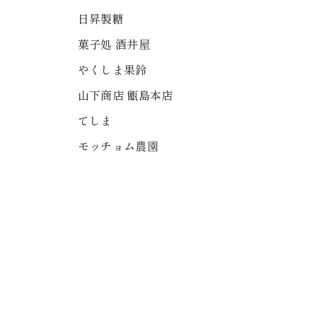
日昇製糖
菓子処 酒井屋
やくしま果鈴
山下商店 甑島本店
てしま
モッチョム農園